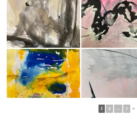
1
2
...
7
►